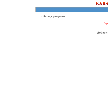
< Назад к разделам
В р
Добавит