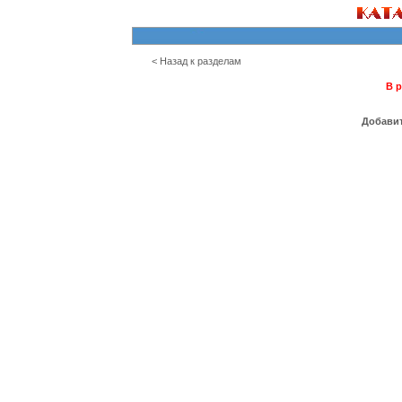
< Назад к разделам
В р
Добавит