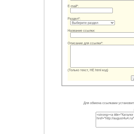
E-mail*:
Раздел*:
Название ссылки:
Описание для ссылки*:
(Только текст, НЕ html код)
Для обмена ссылками установите