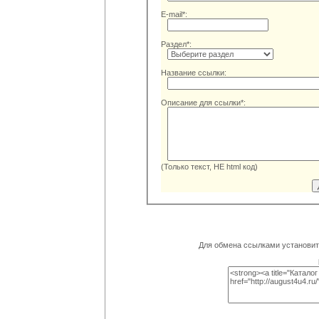
E-mail*:
Раздел*:
Название ссылки:
Описание для ссылки*:
(Только текст, НЕ html код)
Для обмена ссылками установите