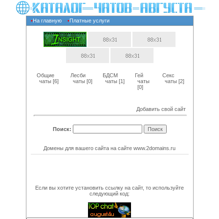
•
На главную
•
Платные услуги
Общие
Лесби
БДСМ
Гей
Секс
чаты
[6]
чаты
[0]
чаты
[1]
чаты
чаты
[2]
[0]
Добавить свой сайт
Поиск:
Домены для вашего сайта на сайте
www.2domains.ru
Если вы хотите установить ссылку на сайт, то используйте
следующий код: