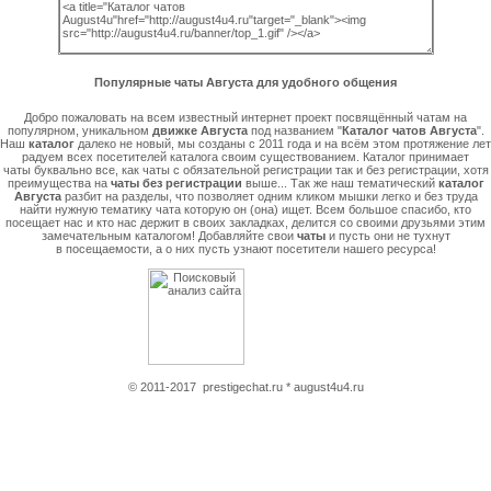
Популярные чаты Августа для удобного общения
Добро пожаловать на всем известный интернет проект посвящённый чатам на
популярном, уникальном
движке Августа
под названием "
Каталог чатов Августа
".
Наш
каталог
далеко не новый, мы созданы с 2011 года и на всём этом протяжение лет
радуем всех посетителей каталога своим существованием. Каталог принимает
чаты буквально все, как чаты с обязательной регистрации так и без регистрации, хотя
преимущества на
чаты без регистрации
выше... Так же наш тематический
каталог
Августа
разбит на разделы, что позволяет одним кликом мышки легко и без труда
найти нужную тематику чата которую он (она) ищет. Всем большое спасибо, кто
посещает нас и кто нас держит в своих закладках, делится со своими друзьями этим
замечательным каталогом! Добавляйте свои
чаты
и пусть они не тухнут
в посещаемости, а о них пусть узнают посетители нашего ресурса!
© 2011-2017
prestigechat.ru
*
august4u4.ru