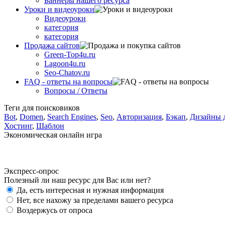
Баннеры нашего ресурса
Уроки и видеоуроки
Видеоуроки
категория
категория
Продажа сайтов
Green-Top4u.ru
Lagoon4u.ru
Seo-Chatov.ru
FAQ - ответы на вопросы
Вопросы / Ответы
Теги для поисковиков
Bot
,
Domen
,
Search Engines
,
Seo
,
Авторизация
,
Бэкап
,
Дизайны д
Хостинг
,
Шаблон
Экономическая онлайн игра
Экспресс-опрос
Полезный ли наш ресурс для Вас или нет?
Да, есть интересная и нужная информация
Нет, все нахожу за пределами вашего ресурса
Воздержусь от опроса