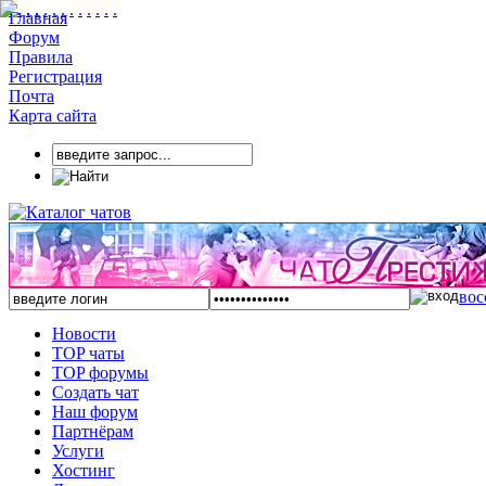
.
.
.
.
.
.
.
.
.
.
.
.
.
.
.
.
.
.
.
Главная
Форум
Правила
Регистрация
Почта
Карта сайта
вос
Новости
TOP чаты
TOP форумы
Создать чат
Наш форум
Партнёрам
Услуги
Хостинг