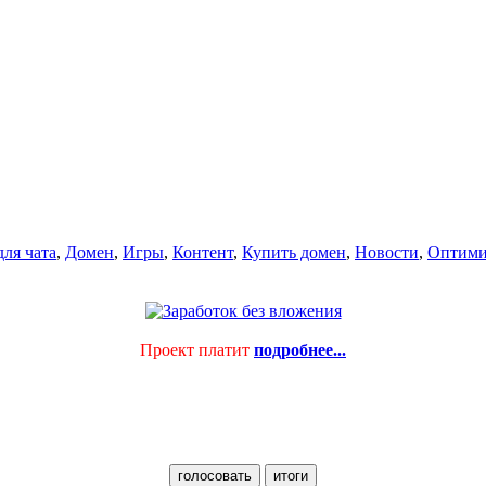
ля чата
,
Домен
,
Игры
,
Контент
,
Купить домен
,
Новости
,
Оптими
Проект платит
подробнее...