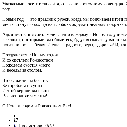
Уважаемые посетители сайта, согласно восточному календарю 
года.
Новый год — это праздник-рубеж, когда мы подбиваем итоги п
мечты станут явью, пускай любовь окружит нежным покрывалом
Администрация сайта хочет лично каждому в Новом году пожелат
все люди, с которыми вы общаетесь, будут вызывать у вас толь
новая полоса — белая. И еще — радости, веры, здоровья! И, коне
Поздравляем с Новым годом
И со светлым Рождеством,
Пожелаем счастья много
И веселья за столом,
Чтобы жили вы богато,
Без проблем и суеты
И чтоб верили вы свято
Все исполнятся мечты!
С Новым годом и Рождеством Вас!
17
1
Просмотров:
4610