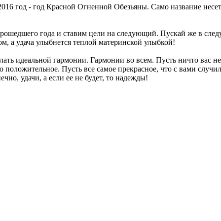
2016 год - год Красной Огненной Обезьяны. Само название несе
рошедшего года и ставим цели на следующий. Пускай же в следу
, а удача улыбнется теплой материнской улыбкой!
ь идеальной гармонии. Гармонии во всем. Пусть ничто вас не на
ко положительное. Пусть все самое прекрасное, что с вами случи
чно, удачи, а если ее не будет, то надежды!