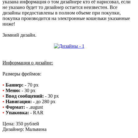
указана информация о том дизайнере кто её нарисовал, если
не указано будет то дизайнер остается неизвестен. Все
дизайны предоставлены в полном объеме при покупки,
покупка производится на электронные кошельки указанные
ниже!
Зимний дизайн.
Информация о дизайне:
Размеры фреймов:
•
Баннер:
- 70 рх
•
Меню:
- 30 рх
•
Ввод сообщений:
- 30 рх
•
Навигация:
- до 280 рх
•
Формат:
- .august
•
Упаковка:
- RAR
Цена: 350 рублей
Дизайнер: Мальвина